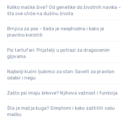
Koliko mačke žive? Od genetike do životnih navika –
šta sve utiče na dužinu života
Brnjica za pse – Kada je neophodna i kako je
pravilno koristiti
Psi tartufari: Prijatelji u potrazi za dragocenim
gljivama
Najbolji kućni ljubimci za stan: Saveti za pravilan
odabir i negu
Zašto psi imaju brkove? Njihova važnost i funkcija
Šta je mačja kuga? Simptomi i kako zaštititi vašu
mačku