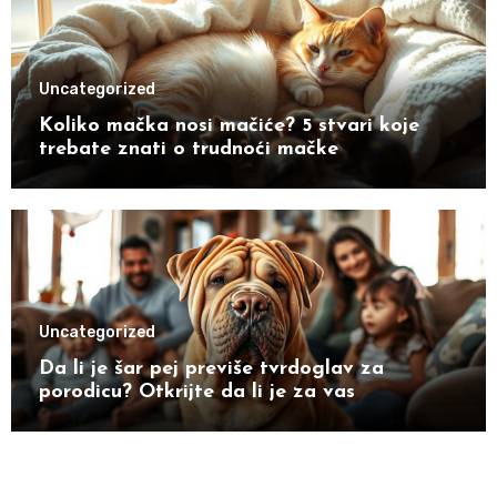
Uncategorized
Koliko mačka nosi mačiće? 5 stvari koje
trebate znati o trudnoći mačke
Uncategorized
Da li je šar pej previše tvrdoglav za
porodicu? Otkrijte da li je za vas