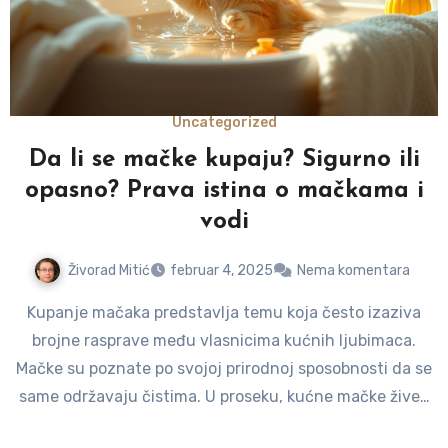
Uncategorized
Da li se mačke kupaju? Sigurno ili
opasno? Prava istina o mačkama i
vodi
Živorad Mitić
februar 4, 2025
Nema komentara
Kupanje mačaka predstavlja temu koja često izaziva
brojne rasprave među vlasnicima kućnih ljubimaca.
Mačke su poznate po svojoj prirodnoj sposobnosti da se
same održavaju čistima. U proseku, kućne mačke žive…