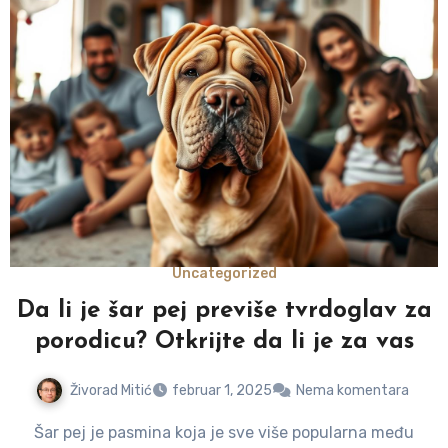
Uncategorized
Da li je šar pej previše tvrdoglav za
porodicu? Otkrijte da li je za vas
Živorad Mitić
februar 1, 2025
Nema komentara
Šar pej je pasmina koja je sve više popularna među