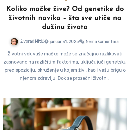
Koliko mačke žive? Od genetike do
životnih navika – šta sve utiče na
dužinu života
Živorad Mitić
januar 31, 2025
Nema komentara
Životni vek vaše mačke može se značajno razlikovati
zasnovano na različitim faktorima, uključujući genetsku
predispoziciju, okruženje u kojem živi, kao i vašu brigu o
njenom zdravlju. Dok se prosečni životni…