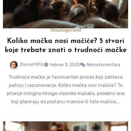
Uncategorized
Koliko mačka nosi mačiće? 5 stvari
koje trebate znati o trudnoći mačke
Živorad Mitić
februar 3, 2025
Nema komentara
Trudnoća mačke je fascinantan proces koji zahteva
pažnju i razumevanje. Koliko mačka nosi mačiće? To
pitanje intrigira mnoge vlasnike mačaka, posebno one
koji planiraju da postanu mamice ili tate mačića.…