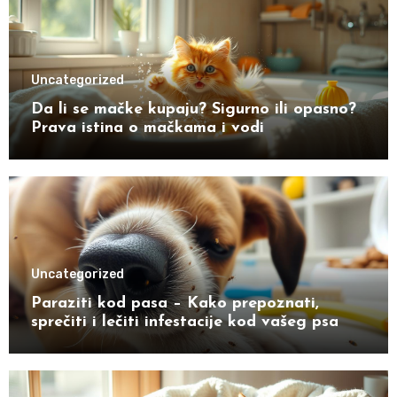
Uncategorized
Da li se mačke kupaju? Sigurno ili opasno?
Prava istina o mačkama i vodi
Uncategorized
Paraziti kod pasa – Kako prepoznati,
sprečiti i lečiti infestacije kod vašeg psa