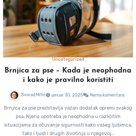
Uncategorized
Brnjica za pse – Kada je neophodna
i kako je pravilno koristiti
Živorad Mitić
januar 30, 2025
Nema komentara
Brnjica za pse predstavlja važan dodatak opremi svakog
psa. Njena upotreba je neophodna u različitim
situacijama za očuvanje sigurnosti kako vašeg ljubimca,
tako i ljudi i drugih životinja u njegovoj…