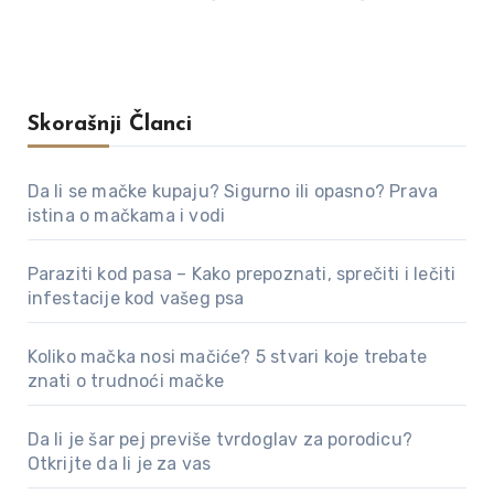
Skorašnji Članci
Da li se mačke kupaju? Sigurno ili opasno? Prava
istina o mačkama i vodi
Paraziti kod pasa – Kako prepoznati, sprečiti i lečiti
infestacije kod vašeg psa
Koliko mačka nosi mačiće? 5 stvari koje trebate
znati o trudnoći mačke
Da li je šar pej previše tvrdoglav za porodicu?
Otkrijte da li je za vas