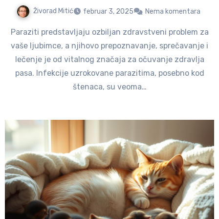
Živorad Mitić
februar 3, 2025
Nema komentara
Paraziti predstavljaju ozbiljan zdravstveni problem za
vaše ljubimce, a njihovo prepoznavanje, sprečavanje i
lečenje je od vitalnog značaja za očuvanje zdravlja
pasa. Infekcije uzrokovane parazitima, posebno kod
štenaca, su veoma…