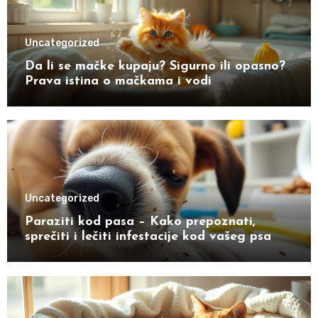
Uncategorized
Da li se mačke kupaju? Sigurno ili opasno?
Prava istina o mačkama i vodi
Uncategorized
Paraziti kod pasa – Kako prepoznati,
sprečiti i lečiti infestacije kod vašeg psa