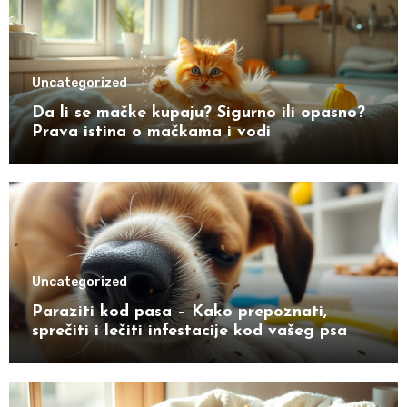
Uncategorized
Da li se mačke kupaju? Sigurno ili opasno?
Prava istina o mačkama i vodi
Uncategorized
Paraziti kod pasa – Kako prepoznati,
sprečiti i lečiti infestacije kod vašeg psa