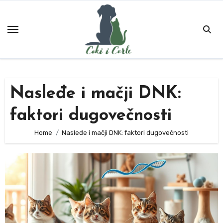
Skip
to
content
Nasleđe i mačji DNK:
faktori dugovečnosti
Home
Nasleđe i mačji DNK: faktori dugovečnosti