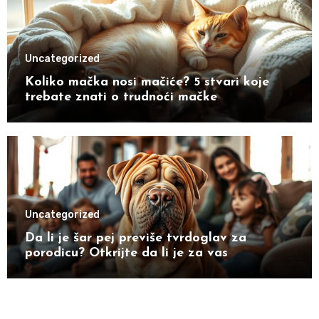
Uncategorized
Koliko mačka nosi mačiće? 5 stvari koje
trebate znati o trudnoći mačke
Uncategorized
Da li je šar pej previše tvrdoglav za
porodicu? Otkrijte da li je za vas