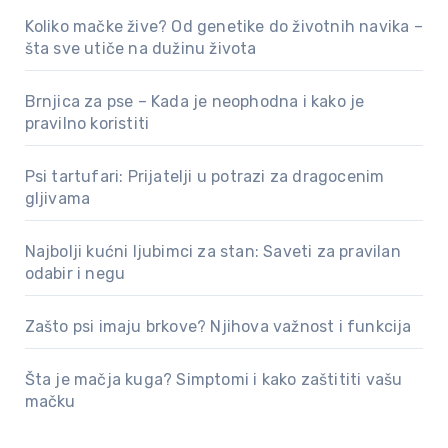
Koliko mačke žive? Od genetike do životnih navika –
šta sve utiče na dužinu života
Brnjica za pse – Kada je neophodna i kako je
pravilno koristiti
Psi tartufari: Prijatelji u potrazi za dragocenim
gljivama
Najbolji kućni ljubimci za stan: Saveti za pravilan
odabir i negu
Zašto psi imaju brkove? Njihova važnost i funkcija
Šta je mačja kuga? Simptomi i kako zaštititi vašu
mačku