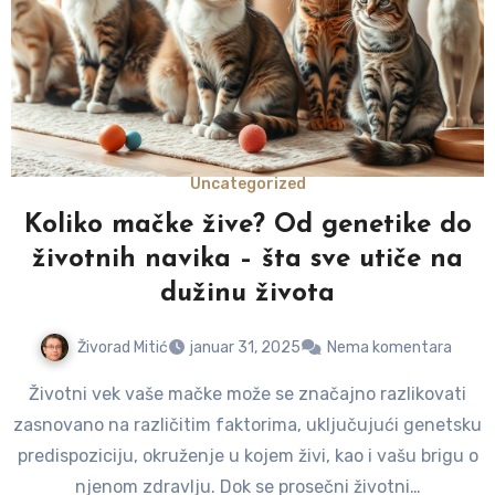
Uncategorized
Koliko mačke žive? Od genetike do
životnih navika – šta sve utiče na
dužinu života
Živorad Mitić
januar 31, 2025
Nema komentara
Životni vek vaše mačke može se značajno razlikovati
zasnovano na različitim faktorima, uključujući genetsku
predispoziciju, okruženje u kojem živi, kao i vašu brigu o
njenom zdravlju. Dok se prosečni životni…