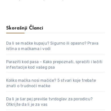
Skorašnji Članci
Da li se mačke kupaju? Sigurno ili opasno? Prava
istina o mačkama i vodi
Paraziti kod pasa – Kako prepoznati, sprečiti i lečiti
infestacije kod vašeg psa
Koliko mačka nosi mačiće? 5 stvari koje trebate
znati o trudnoći mačke
Da li je šar pej previše tvrdoglav za porodicu?
Otkrijte da li je za vas