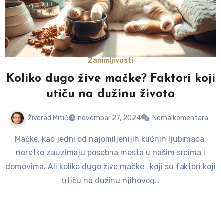
Zanimljivosti
Koliko dugo žive mačke? Faktori koji
utiču na dužinu života
Živorad Mitić
novembar 27, 2024
Nema komentara
Mačke, kao jedni od najomiljenijih kućnih ljubimaca,
neretko zauzimaju posebna mesta u našim srcima i
domovima. Ali koliko dugo žive mačke i koji su faktori koji
utiču na dužinu njihovog…