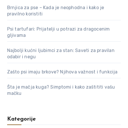
Brnjica za pse – Kada je neophodna i kako je
pravilno koristiti
Psi tartufari: Prijatelji u potrazi za dragocenim
gljivama
Najbolji kućni ljubimci za stan: Saveti za pravilan
odabir i negu
Zašto psi imaju brkove? Njihova važnost i funkcija
Šta je mačja kuga? Simptomi i kako zaštititi vašu
mačku
Kategorije