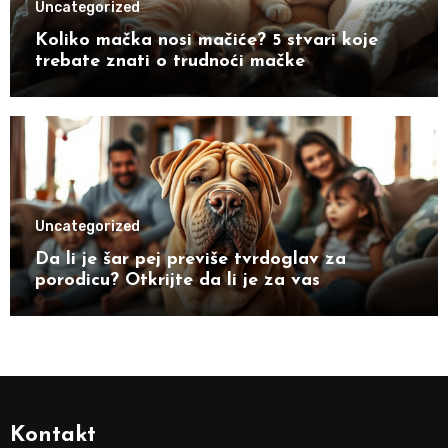
Uncategorized
Koliko mačka nosi mačiće? 5 stvari koje
trebate znati o trudnoći mačke
Uncategorized
Da li je šar pej previše tvrdoglav za
porodicu? Otkrijte da li je za vas
Kontakt