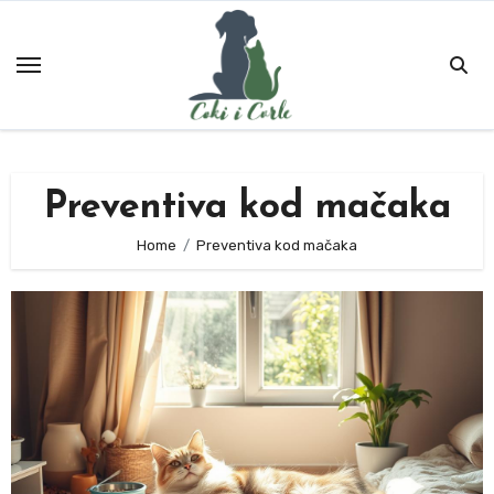
Skip
to
content
Preventiva kod mačaka
Home
Preventiva kod mačaka