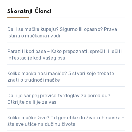
Skorašnji Članci
Da li se mačke kupaju? Sigurno ili opasno? Prava
istina o mačkama i vodi
Paraziti kod pasa – Kako prepoznati, sprečiti i lečiti
infestacije kod vašeg psa
Koliko mačka nosi mačiće? 5 stvari koje trebate
znati o trudnoći mačke
Da li je šar pej previše tvrdoglav za porodicu?
Otkrijte da li je za vas
Koliko mačke žive? Od genetike do životnih navika –
šta sve utiče na dužinu života