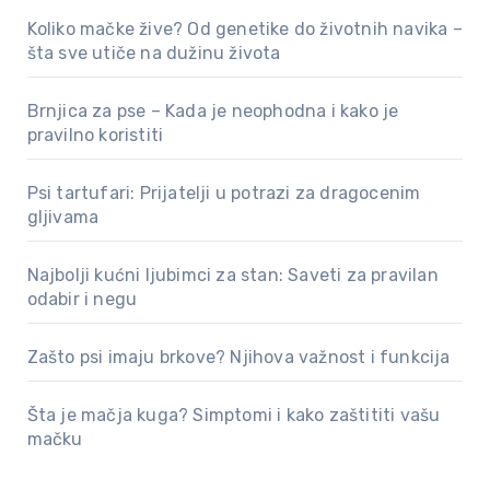
Koliko mačke žive? Od genetike do životnih navika –
šta sve utiče na dužinu života
Brnjica za pse – Kada je neophodna i kako je
pravilno koristiti
Psi tartufari: Prijatelji u potrazi za dragocenim
gljivama
Najbolji kućni ljubimci za stan: Saveti za pravilan
odabir i negu
Zašto psi imaju brkove? Njihova važnost i funkcija
Šta je mačja kuga? Simptomi i kako zaštititi vašu
mačku