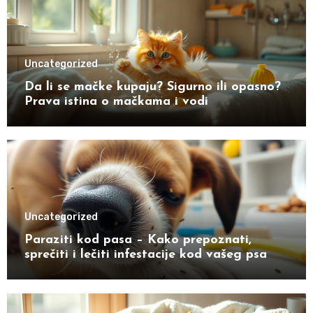
Uncategorized
Da li se mačke kupaju? Sigurno ili opasno?
Prava istina o mačkama i vodi
Uncategorized
Paraziti kod pasa – Kako prepoznati,
sprečiti i lečiti infestacije kod vašeg psa