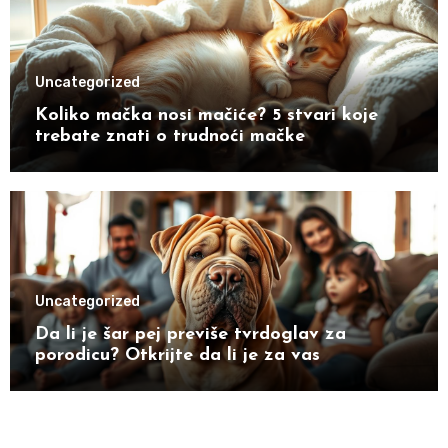
Uncategorized
Koliko mačka nosi mačiće? 5 stvari koje
trebate znati o trudnoći mačke
Uncategorized
Da li je šar pej previše tvrdoglav za
porodicu? Otkrijte da li je za vas