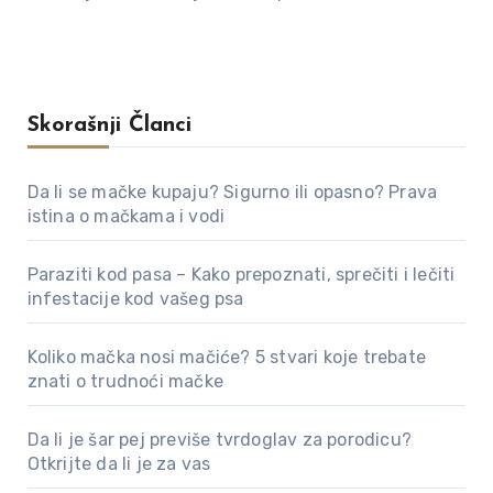
Skorašnji Članci
Da li se mačke kupaju? Sigurno ili opasno? Prava
istina o mačkama i vodi
Paraziti kod pasa – Kako prepoznati, sprečiti i lečiti
infestacije kod vašeg psa
Koliko mačka nosi mačiće? 5 stvari koje trebate
znati o trudnoći mačke
Da li je šar pej previše tvrdoglav za porodicu?
Otkrijte da li je za vas