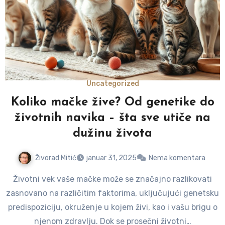
Uncategorized
Koliko mačke žive? Od genetike do
životnih navika – šta sve utiče na
dužinu života
Živorad Mitić
januar 31, 2025
Nema komentara
Životni vek vaše mačke može se značajno razlikovati
zasnovano na različitim faktorima, uključujući genetsku
predispoziciju, okruženje u kojem živi, kao i vašu brigu o
njenom zdravlju. Dok se prosečni životni…